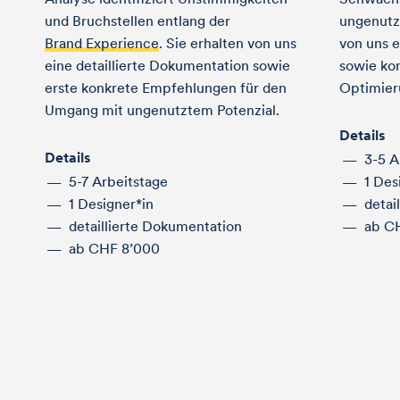
und Bruchstellen entlang der
ungenutzt
Brand Experience
. Sie erhalten von uns
von uns e
eine detaillierte Dokumentation sowie
sowie ko
erste konkrete Empfehlungen für den
Optimier
Umgang mit ungenutztem Potenzial.
Details
Details
3-5 A
5-7 Arbeitstage
1 Des
1 Designer*in
detai
detaillierte Dokumentation
ab C
ab CHF 8’000