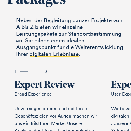
Packages
Neben der Begleitung ganzer Projekte von
A bis Z bieten wir einzelne
Leistungspakete zur Standort­bestimmung
an. Sie bilden einen idealen
Ausgangspunkt für die Weiterentwicklung
Ihrer
digitalen Erlebnisse
.
1
3
Expert Review
Expe
Brand Experience
User Exp
Unvoreingenommen und mit Ihren
Wir bewe
Geschäftszielen vor Augen machen wir
digitale
uns ein Bild Ihrer Marke. Unsere
. Unsere 
Analyse identifiziert Unstimmig­keiten
Schwachs