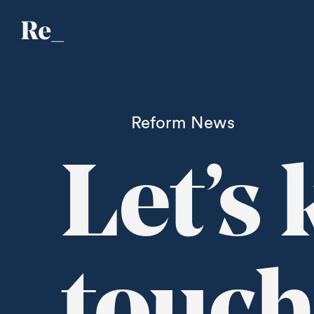
Reform News
Let’s 