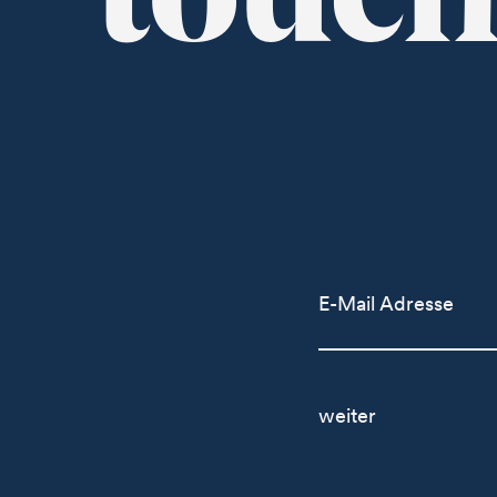
touc
E-Mail Adresse
weiter