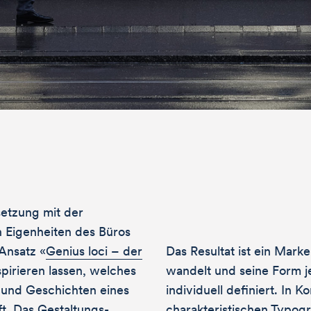
erne zeigen wir dir bei einem Kaffee wei
 was wir für dich tun können. Wir freuen 
form reinschauen
setzung mit der
 Eigenheiten des Büros
Ansatz «
Genius loci – der
Das Resultat ist ein Mark
spirieren lassen, welches
wandelt und seine Form je
 und Geschichten eines
individuell definiert. In 
ft. Das Gestaltungs­
charakteristischen Typogr