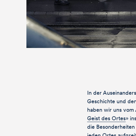
Komm vorbei. G
und besprechen,
lesen.
bei Re
In der Auseinander
Geschichte und den
haben wir uns vom 
Geist des Ortes
» in
die Besonderheiten
jeden Ortes aufgrei