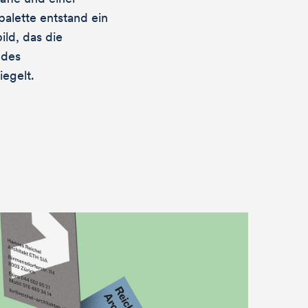
palette entstand ein
ld, das die
 des
egelt.