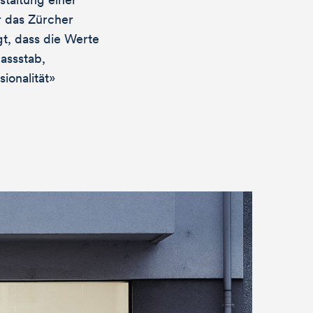
r das Zürcher
t, dass die Werte
assstab,
ionalität»