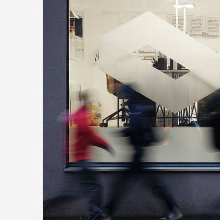
Want 
more