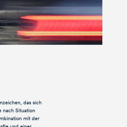
tere Arbeiten
uns, von dir zu
enzeichen, das sich
 nach Situation
Kombination mit der
afie und einer