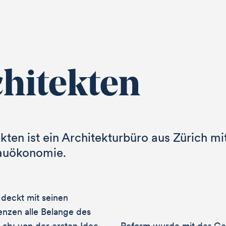
chitekten
kten ist ein Architekturbüro aus Zürich mi
auökonomie.
deckt mit seinen
enzen alle Belange des
 ab: von der ersten Idee
Reform wurde mit der Ges