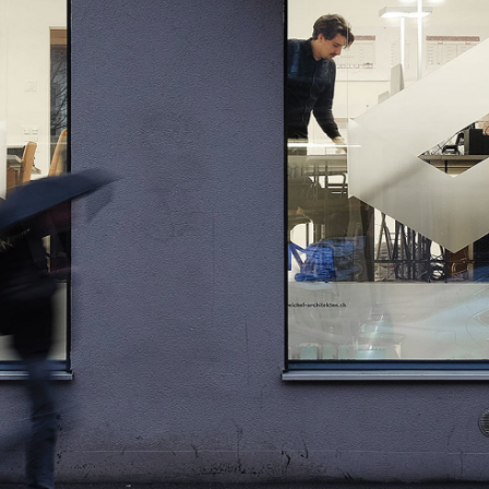
to see
?